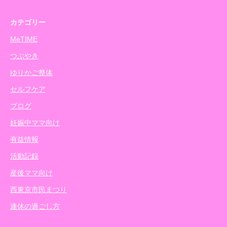
カテゴリー
MeTIME
つぶやき
ゆりかご整体
セルフケア
ブログ
妊娠中ママ向け
有益情報
活動記録
産後ママ向け
西東京市民まつり
連休の過ごし方