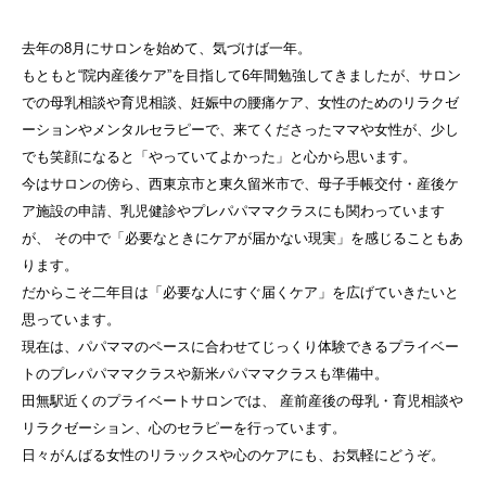
去年の8月にサロンを始めて、気づけば一年。
もともと“院内産後ケア”を目指して6年間勉強してきましたが、サロン
での母乳相談や育児相談、妊娠中の腰痛ケア、女性のためのリラクゼ
ーションやメンタルセラピーで、来てくださったママや女性が、少し
でも笑顔になると「やっていてよかった」と心から思います。
今はサロンの傍ら、西東京市と東久留米市で、母子手帳交付・産後ケ
ア施設の申請、乳児健診やプレパパママクラスにも関わっています
が、 その中で「必要なときにケアが届かない現実」を感じることもあ
ります。
だからこそ二年目は「必要な人にすぐ届くケア」を広げていきたいと
思っています。
現在は、パパママのペースに合わせてじっくり体験できるプライベー
トのプレパパママクラスや新米パパママクラスも準備中。
田無駅近くのプライベートサロンでは、 産前産後の母乳・育児相談や
リラクゼーション、心のセラピーを行っています。
日々がんばる女性のリラックスや心のケアにも、お気軽にどうぞ。