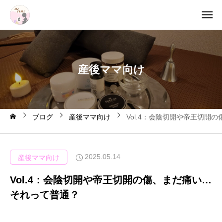
産
後
マ
マ
向
け
ブログ
産後ママ向け
Vol.4：会陰切開や帝王切開
2025.05.14
産後ママ向け
Vol.4：会陰切開や帝王切開の傷、まだ痛い…
それって普通？