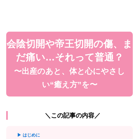
会陰切開や帝王切開の傷、ま
だ痛い…それって普通？
〜出産のあと、体と心にやさし
い“癒え方”を〜
＼この記事の内容／
▶ はじめに