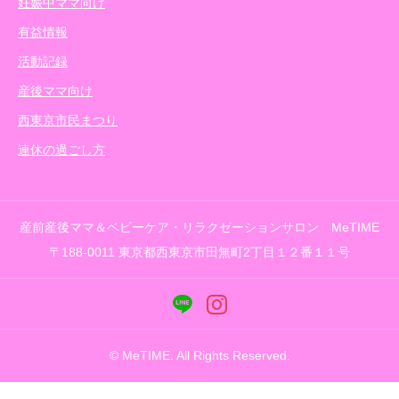
妊娠中ママ向け
有益情報
活動記録
産後ママ向け
西東京市民まつり
連休の過ごし方
産前産後ママ＆ベビーケア・リラクゼーションサロン MeTIME
〒188-0011 東京都西東京市田無町2丁目１２番１１号
© MeTIME. All Rights Reserved.



