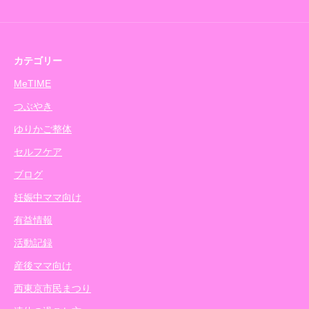
カテゴリー
MeTIME
つぶやき
ゆりかご整体
セルフケア
ブログ
妊娠中ママ向け
有益情報
活動記録
産後ママ向け
西東京市民まつり