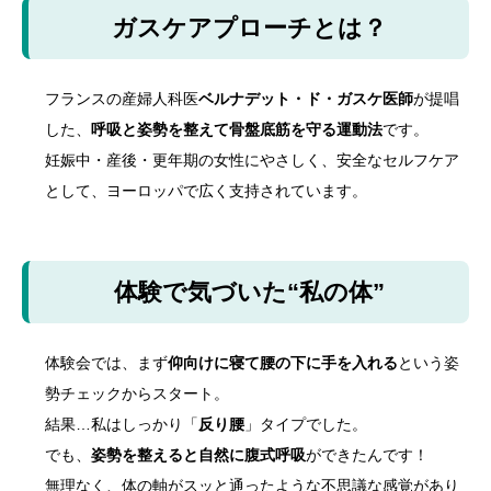
ガスケアプローチとは？
フランスの産婦人科医
ベルナデット・ド・ガスケ医師
が提唱
した、
呼吸と姿勢を整えて骨盤底筋を守る運動法
です。
妊娠中・産後・更年期の女性にやさしく、安全なセルフケア
として、ヨーロッパで広く支持されています。
体験で気づいた“私の体”
体験会では、まず
仰向けに寝て腰の下に手を入れる
という姿
勢チェックからスタート。
結果…私はしっかり「
反り腰
」タイプでした。
でも、
姿勢を整えると自然に腹式呼吸
ができたんです！
無理なく、体の軸がスッと通ったような不思議な感覚があり